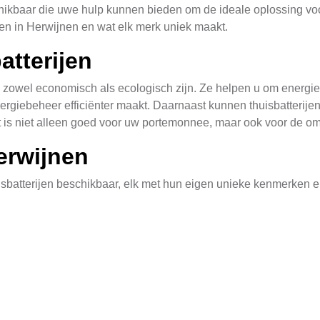
hikbaar die uwe hulp kunnen bieden om de ideale oplossing voor 
ken in Herwijnen en wat elk merk uniek maakt.
atterijen
 zowel economisch als ecologisch zijn. Ze helpen u om energie o
nergiebeheer efficiënter maakt. Daarnaast kunnen thuisbatterij
it is niet alleen goed voor uw portemonnee, maar ook voor de o
erwijnen
uisbatterijen beschikbaar, elk met hun eigen unieke kenmerken
e ontwerp en hoge energieopslagcapaciteit.
rijtechnologie van LG Chem, biedt dit systeem een duurzame op
met lange levensduur en hoge efficiëntie.
batterijoplossingen die aanpasbaar zijn aan verschillende ener