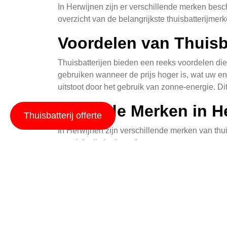
In Herwijnen zijn er verschillende merken besc
overzicht van de belangrijkste thuisbatterijmer
Voordelen van Thuisb
Thuisbatterijen bieden een reeks voordelen die
gebruiken wanneer de prijs hoger is, wat uw e
uitstoot door het gebruik van zonne-energie. D
Bekende Merken in H
Thuisbatterij offerte
In Herwijnen zijn verschillende merken van th
populair zijn in de regio:
Tesla Powerwall
: Bekend om zijn compact
SolarEdge Storedge
: Gebaseerd op batte
LG Chem RESU
: Een betrouwbare keuze 
Sonnenschein Battery
: Biedt modulaire 