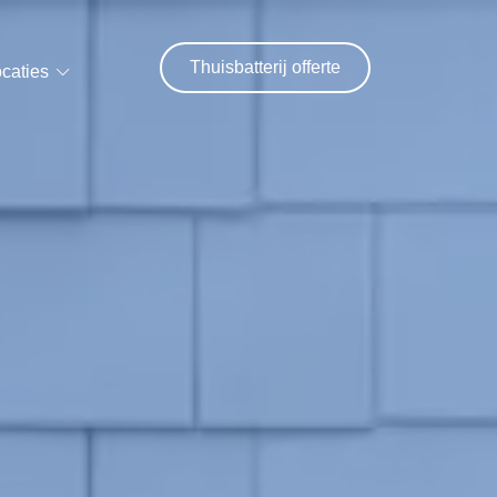
Thuisbatterij offerte
caties