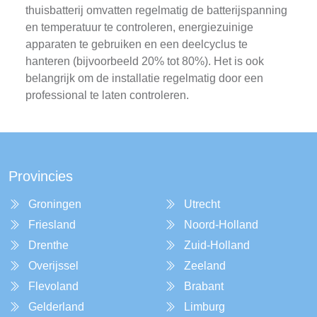
thuisbatterij omvatten regelmatig de batterijspanning
en temperatuur te controleren, energiezuinige
apparaten te gebruiken en een deelcyclus te
hanteren (bijvoorbeeld 20% tot 80%). Het is ook
belangrijk om de installatie regelmatig door een
professional te laten controleren.
Provincies
Groningen
Utrecht
Friesland
Noord-Holland
Drenthe
Zuid-Holland
Overijssel
Zeeland
Flevoland
Brabant
Gelderland
Limburg